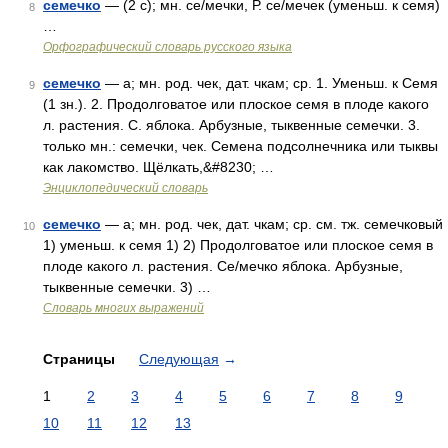
семечко
— (2 с); мн. се/мечки, Р. се/мечек (уменьш. к семя)
8
…
Орфографический словарь русского языка
семечко
— а; мн. род. чек, дат. чкам; ср. 1. Уменьш. к Семя
9
(1 зн.). 2. Продолговатое или плоское семя в плоде какого
л. растения. С. яблока. Арбузные, тыквенные семечки. 3.
только мн.: семечки, чек. Семена подсолнечника или тыквы
как лакомство. Щёлкать,&#8230; …
Энциклопедический словарь
семечко
— а; мн. род. чек, дат. чкам; ср. см. тж. семечковый
10
1) уменьш. к семя 1) 2) Продолговатое или плоское семя в
плоде какого л. растения. Се/мечко яблока. Арбузные,
тыквенные семечки. 3) …
Словарь многих выражений
Страницы
Следующая
→
1
2
3
4
5
6
7
8
9
10
11
12
13