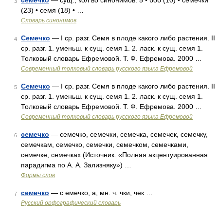
семечко
— сущ., кол во синонимов: 5 • боб (10) • семечки
3
(23) • семя (18) • …
Словарь синонимов
Семечко
— I ср. разг. Семя в плоде какого либо растения. II
4
ср. разг. 1. уменьш. к сущ. семя 1. 2. ласк. к сущ. семя 1.
Толковый словарь Ефремовой. Т. Ф. Ефремова. 2000 …
Современный толковый словарь русского языка Ефремовой
Семечко
— I ср. разг. Семя в плоде какого либо растения. II
5
ср. разг. 1. уменьш. к сущ. семя 1. 2. ласк. к сущ. семя 1.
Толковый словарь Ефремовой. Т. Ф. Ефремова. 2000 …
Современный толковый словарь русского языка Ефремовой
семечко
— семечко, семечки, семечка, семечек, семечку,
6
семечкам, семечко, семечки, семечком, семечками,
семечке, семечках (Источник: «Полная акцентуированная
парадигма по А. А. Зализняку») …
Формы слов
семечко
— с емечко, а, мн. ч. чки, чек …
7
Русский орфографический словарь